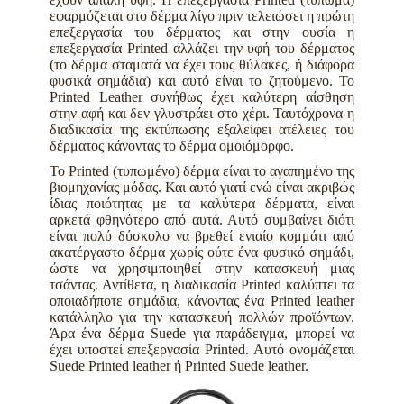
εφαρμόζεται στο δέρμα λίγο πριν τελειώσει η πρώτη
επεξεργασία του δέρματος και στην ουσία η
επεξεργασία Printed αλλάζει την υφή του δέρματος
(το δέρμα σταματά να έχει τους θύλακες, ή διάφορα
φυσικά σημάδια) και αυτό είναι το ζητούμενο. Το
Printed Leather συνήθως έχει καλύτερη αίσθηση
στην αφή και δεν γλυστράει στο χέρι. Ταυτόχρονα η
διαδικασία της εκτύπωσης εξαλείφει ατέλειες του
δέρματος κάνοντας το δέρμα ομοιόμορφο.
Το Printed (τυπωμένο) δέρμα είναι το αγαπημένο της
βιομηχανίας μόδας. Και αυτό γιατί ενώ είναι ακριβώς
ίδιας ποιότητας με τα καλύτερα δέρματα, είναι
αρκετά φθηνότερο από αυτά. Αυτό συμβαίνει διότι
είναι πολύ δύσκολο να βρεθεί ενιαίο κομμάτι από
ακατέργαστο δέρμα χωρίς ούτε ένα φυσικό σημάδι,
ώστε να χρησιμποιηθεί στην κατασκευή μιας
τσάντας. Αντίθετα, η διαδικασία Printed καλύπτει τα
οποιαδήποτε σημάδια, κάνοντας ένα Printed leather
κατάλληλο για την κατασκευή πολλών προϊόντων.
Άρα ένα δέρμα Suede για παράδειγμα, μπορεί να
έχει υποστεί επεξεργασία Printed. Αυτό ονομάζεται
Suede Printed leather ή Printed Suede leather.