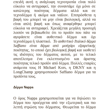
επειδή αυτή η ανάγλυφη τεχνοτροπία είναι πολύ
εύκολο να αντιγραφεί, την συναντάμε όχι μόνο σε
κατώτερης ποιότητας δέρματα αλλά και σε
τεχνοδέρμα ή ακόμα και ναϊλον. Επιπρόσθετα η
βαφή του μπορεί να μην είναι βιολογική, αλλά να
είναι απλή βαφή και όπως αναφέρθηκε μπορεί
εύκολα να αντιγραφεί.
Χρειάζεται μεγάλη προσοχή
λοιπόν να βεβαιωθείτε ότι το προϊόν που πάτε να
αγοράσετε είναι αυθεντικό δέρμα και όχι
τεχνοδέρμα ή πλαστικό.
Το αυθεντικό Ιταλικό δέρμα
Saffiano είναι δέρμα από μοσχάρι εξαιρετικής
ποιότητας, το οποιό έχει βιολογική βαφή και
υιοθετεί
τις ιδιότητες του δέρματος αυτού, με το τελικό
αποτέλεσμα ένα εκλεπτυσμένο και άριστης
ποιότητας τελικό προϊόν από δέρμα.
Πολλές εταιρίες
ανάμεσα τους Η Michael Kors, η DKNY και η
LongChamp χρησιμοποιούν Saffiano δέρμα για τα
προϊόντα τους.
Δέρμα Nappa
Ο όρος Nappa χρησιμοποιείται για να δηλώσει το
δέρμα που προέρχεται από την εξωτερική και πιο
λεπτή στρώση του δέρματος. Θεωρείται το δέρμα