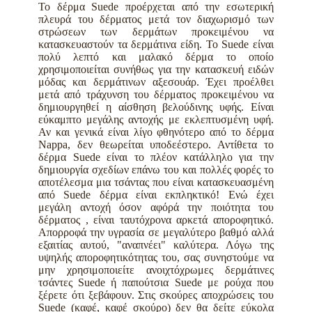
Το δέρμα Suede προέρχεται από την εσωτερική
πλευρά του δέρματος μετά τον διαχωρισμό των
στρώσεων των δερμάτων προκειμένου να
κατασκευαστούν τα δερμάτινα είδη. Το Suede είναι
πολύ λεπτό και μαλακό δέρμα το οποίο
χρησιμοποιείται συνήθως για την κατασκευή ειδών
μόδας και δερμάτινων αξεσουάρ. Έχει προέλθει
μετά από τράχυνση του δέρματος προκειμένου να
δημιουργηθεί η αίσθηση βελούδινης υφής. Είναι
εύκαμπτο μεγάλης αντοχής με εκλεπτυσμένη υφή.
Αν και γενικά είναι λίγο φθηνότερο από το δέρμα
Nappa, δεν θεωρείται υποδεέστερο. Αντίθετα το
δέρμα Suede είναι το πλέον κατάλληλο για την
δημιουργία σχεδίων επάνω του και πολλές φορές το
αποτέλεσμα μια τσάντας που είναι κατασκευασμένη
από Suede δέρμα είναι εκπληκτικό! Ενώ έχει
μεγάλη αντοχή όσον αφόρά την ποιότητα του
δέρματος , είναι ταυτόχρονα αρκετά αποροφητικό.
Απορροφά την υγρασία σε μεγαλύτερο βαθμό αλλά
εξαιτίας αυτού, "αναπνέει" καλύτερα. Λόγω της
υψηλής αποροφητικότητας του, σας συνηστούμε να
μην χρησιμοποιείτε ανοιχτόχρωμες δερμάτινες
τσάντες Suede ή παπούτσια Suede με ρούχα που
ξέρετε ότι ξεβάφουν. Στις σκούρες αποχρώσεις του
Suede (καφέ, καφέ σκούρο) δεν θα δείτε εύκολα