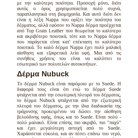
με την καλύτερη ποιότητα. Προσοχή μόνο, διότι
αυτός ο όρος χρησιμοποιείται πολύ συχνά,
παραπλανητικά στη βιομηχανία. Και αυτό διότι δεν
είναι η λέξη Nappa που ορίζει την ποιότητα του
δέρματος, αλλά εφόσον το Nappa δέρμα προέρχεται
από Top Grain Leather που θεωρείται το καλύτερο
και ακριβότερο ποιοτικά, τότε και το Nappa δέρμα
που παράγεται είναι κατ' επέκταση το καλύτερο
ποιοτικά. Το καλό δέρμα Nappa έχει πολύ μαλακή
αίσθηση και εξαιρετικά λεία υφή. Μια από τις
συνήθεις χρήσεις του είναι να καλύπτει το
εσωτερικό των πολυτελών αυτοκινήτων.
Δέρμα Nubuck
Το δέρμα Nubuck είναι παρόμοιο με το Suede. Η
διαφορά τους είναι ότι ενώ το δέρμα Suede
φτιάχνεται από την εσωτερική πλευρά του δέρματος,
το δέρμα Nubuck φτιάχνεται από την εξωτερική
πλευρά του δέρματος, με την ίδια διαδικασία της
τράχυνσης προκειμένου να δώσει την αίσθηση
βελούδινης υφής, όπως και το Suede. Είναι πολύ -
πολύ μαλακό. Είναι επίσης πιο ακριβό, πιο "παχύ"
και έχει μεγαλύτερη αντοχή από το Suede.
Χαράσσεται εύκολα, και αν πέσει επάνω του νερό,