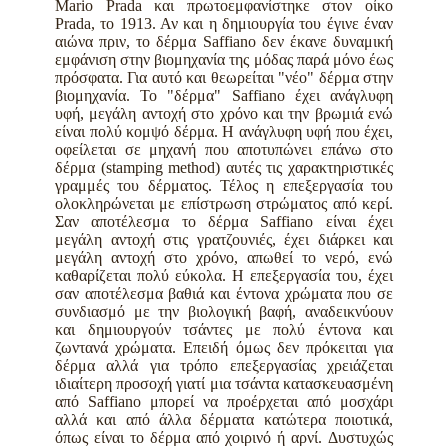
Mario Prada και π
ρωτοεμφανίστηκε στον οίκο
Prada,
το 1913. Αν και η δημιουργία του έγινε έναν
αιώνα πριν, το δέρμα Saffiano δεν έκανε δυναμική
εμφάνιση στην βιομηχανία της μόδας παρά μόνο έως
πρόσφατα. Για αυτό και θεωρείται "νέο" δέρμα στην
βιομηχανία. Το "δέρμα"
Saffiano
έχει ανάγλυφη
υφή, μεγάλη αντοχή στο χρόνο και την βρωμιά ενώ
είναι πολύ κομψό δέρμα.
Η ανάγλυφη υφή που έχει,
οφείλεται σε μηχανή που αποτυπώνει επάνω στο
δέρμα (stamping method) αυτές τις χαρακτηριστικές
γραμμές του δέρματος.
Τέλος η επεξεργασία του
ολοκληρώνεται με επίστρωση στρώματος από κερί.
Σαν αποτέλεσμα το δέρμα Saffiano είναι έχει
μεγάλη αντοχή στις γρατζουνιές, έχει διάρκει και
μεγάλη αντοχή στο χρόνο, απωθεί το νερό, ενώ
καθαρίζεται πολύ εύκολα. Η επεξεργασία του, έχει
σαν αποτέλεσμα βαθιά και έντονα χρώματα που σε
συνδιασμό με την βιολογική βαφή, αναδεικνύουν
και δημιουργούν τσάντες με πολύ έντονα και
ζωντανά χρώματα.
Επειδή όμως δεν πρόκειται για
δέρμα αλλά για τρόπο επεξεργασίας χρειάζεται
ιδιαίτερη προσοχή γιατί μια τσάντα κατασκευασμένη
από Saffiano μπορεί να προέρχεται από μοσχάρι
αλλά και από άλλα δέρματα κατώτερα ποιοτικά,
όπως είναι το δέρμα από χοιρινό ή αρνί.
Δυστυχώς