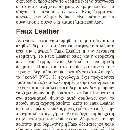
σκουραίνει προσωρινά το δέρμα μέχρι να στεγνώσει
οπότε και επανέρχεται πλήρως. Χρησιμοποιείται πιο
συχνά, σε επενδύσεις επίπλων. Ένας δερμάτινος
καναπές από δέρμα Nubuck είναι κάτι που θα
συναντήσετε συχνά στα καταστήματα επίπλων.
Faux Leather
Αν ενδιαφέρεστε να προμηθευτείτε μια τσάντα από
αληθινό δέρμα, θα πρέπει να αποφύγετε οτιδήποτε
έχει την επιγραφή Faux Leather ή την λεγόμενη
δερματίνη. Το Faux Leather όπως και η δερματίνη
δεν είναι δέρμα, είναι πλαστικό σε απομίμηση
δέρματος. Πρόκειται στην ουσία για συνθετικό /
τεχνητό "δέρμα" το οποίο είναι πλαστικό πολυμερές
το "κοινό" PVC. Η τεχνολογία έχει προχωρήσει
τόσο πολύ ώστε πολλές φορές ακόμα και έμπειροι
τεχνίτες και κατασκευαστές δερμάτων δεν μπορούν
να ξεχωρίσουν με βεβαιότητα ένα Faux leather από
ένα πραγματικό. Φυσικά αυτό συμβαίνει όταν το
προϊόν είναι αχρησιμοποίητο. Διότι το Faux Leather
από τους πρώτους κιόλας μήνες χρήσης θα δείξει την
πραγματική καταγωγή του. Δεν υπάρχει καμία σχέση
στην ποιότητα του αυθεντικού δέρματος με την
ποιότητα μιας δερματίνης ή Faux δέρματος και πολύ
σύντομα ένα προϊόν κατασκευασμένο από τέτοιου