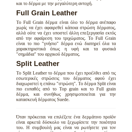
και το δέρμα με την μεγαλύτερη αντοχή.
Full Grain Leather
Το Full Grain δέρμα είναι όλο το δέρμα ανέπαφο
χωρίς να έχει αφαιρεθεί κάποια στρώση δέρματος,
αλλά ούτε να έχει υποστεί άλλη επεξεργασία εκτός
από την αφαίρεση του τριχώματος. Το Full Grain
είναι το πιο "γνήσιο" δέρμα ενώ διατηρεί όλα τα
χαρακτηριστικά όπως η υφή και τα φυσικά
"σημάδια" του αρχικού δέρματος.
Split Leather
Το Split Leather το δέρμα που έχει προέλθει από τις
εσωτερικές στρώσεις του δέρματος αφού έχει
διαχωριστεί η επάνω "στρώση". Το δέρμα Split είναι
πιο ευπαθές από το Top grain και το Full grain
δέρμα, και συνήθως χρησιμοποιείται για την
κατασκευή δέρματος Suede.
Όταν πρόκειται να επιλέξετε ένα δερμάτινο προϊόν
είναι αρκετά δύσκολο να ξεχωρίσετε την ποιότητα
του. Η συμβουλή μας είναι να ρωτήσετε για τον