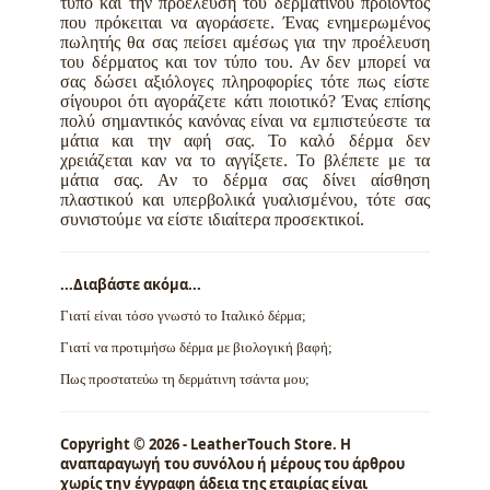
τύπο και την προέλευση του δερμάτινου προϊόντος
που πρόκειται να αγοράσετε. Ένας ενημερωμένος
πωλητής θα σας πείσει αμέσως για την προέλευση
του δέρματος και τον τύπο του. Αν δεν μπορεί να
σας δώσει αξιόλογες πληροφορίες τότε πως είστε
σίγουροι ότι αγοράζετε κάτι ποιοτικό? Ένας επίσης
πολύ σημαντικός κανόνας είναι να εμπιστεύεστε τα
μάτια και την αφή σας. Το καλό δέρμα δεν
χρειάζεται καν να το αγγίξετε. Το βλέπετε με τα
μάτια σας. Αν το δέρμα σας δίνει αίσθηση
πλαστικού και υπερβολικά γυαλισμένου, τότε σας
συνιστούμε να είστε ιδιαίτερα προσεκτικοί.
...Διαβάστε ακόμα...
Γιατί είναι τόσο γνωστό το Ιταλικό δέρμα;
Γιατί να προτιμήσω δέρμα με βιολογική βαφή;
Πως προστατεύω τη δερμάτινη τσάντα μου;
Copyright © 2026 - LeatherTouch Store. Η
αναπαραγωγή του συνόλου ή μέρους του άρθρου
χωρίς την έγγραφη άδεια της εταιρίας είναι