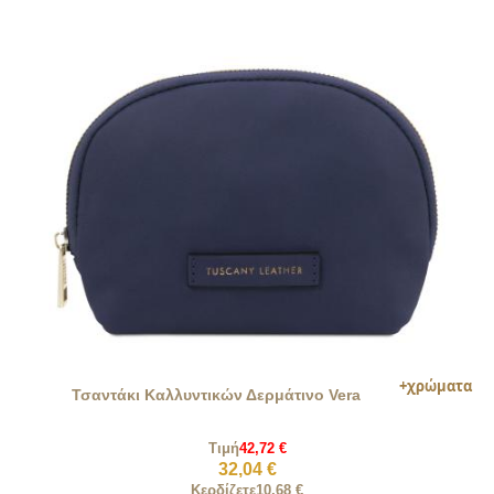
Τσαντάκι Καλλυντικών Δερμάτινο Vera
Τιμή
42,72 €
32,04 €
Κερδίζετε
10,68 €