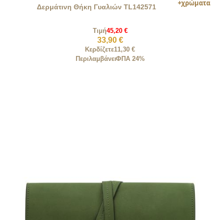
Δερμάτινη Θήκη Γυαλιών TL142571
Τιμή
45,20 €
33,90 €
Κερδίζετε
11,30 €
Περιλαμβάνει
ΦΠΑ 24%