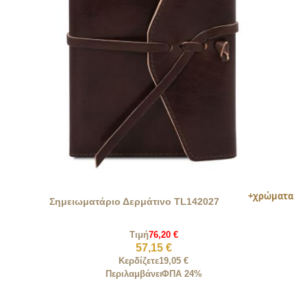
Σημειωματάριο Δερμάτινο TL142027
Τιμή
76,20 €
57,15 €
Κερδίζετε
19,05 €
Περιλαμβάνει
ΦΠΑ 24%