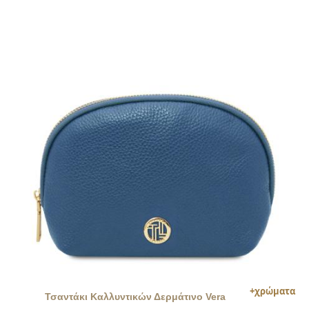
Τσαντάκι Καλλυντικών Δερμάτινο Vera