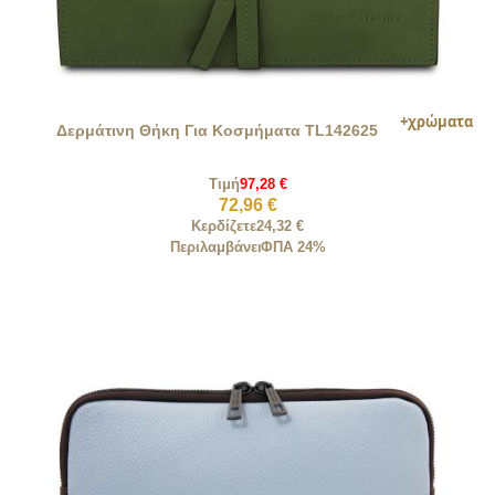
Δερμάτινη Θήκη Για Κοσμήματα TL142625
Τιμή
97,28 €
72,96 €
Κερδίζετε
24,32 €
Περιλαμβάνει
ΦΠΑ 24%