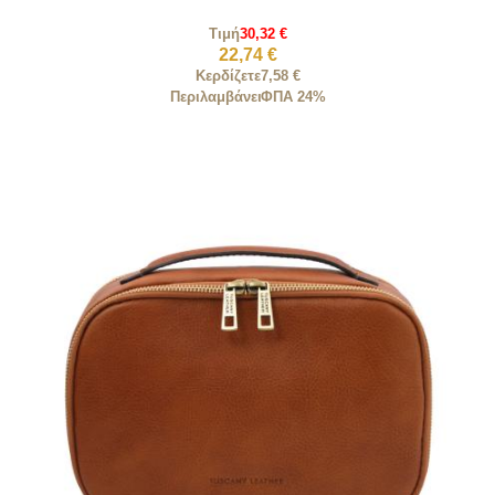
Τιμή
30,32 €
22,74 €
Κερδίζετε
7,58 €
Περιλαμβάνει
ΦΠΑ 24%