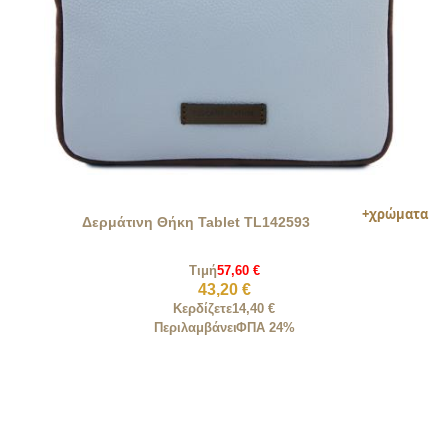
Δερμάτινη Θήκη Tablet TL142593
Τιμή
57,60 €
43,20 €
Κερδίζετε
14,40 €
Περιλαμβάνει
ΦΠΑ 24%