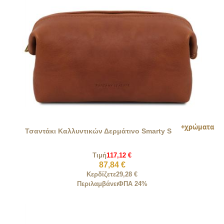
Τσαντάκι Καλλυντικών Δερμάτινο Smarty S
Τιμή
117,12 €
87,84 €
Κερδίζετε
29,28 €
Περιλαμβάνει
ΦΠΑ 24%