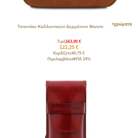
Τσαντάκι Καλλυντικών Δερμάτινο Marvin
Τιμή
163,00 €
122,25 €
Κερδίζετε
40,75 €
Περιλαμβάνει
ΦΠΑ 24%