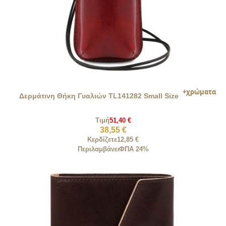
Δερμάτινη Θήκη Γυαλιών TL141282 Small Size
Τιμή
51,40 €
38,55 €
Κερδίζετε
12,85 €
Περιλαμβάνει
ΦΠΑ 24%