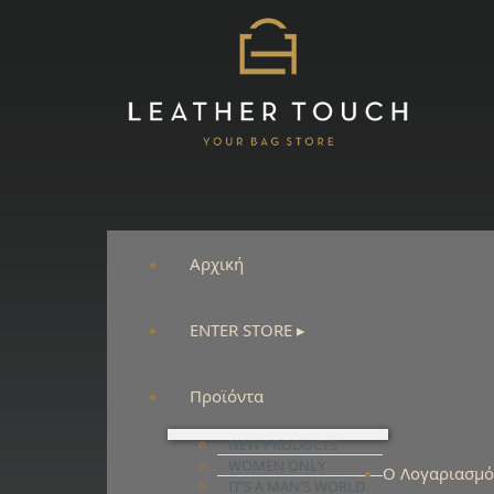
Αρχική
ENTER STORE ▸
Προϊόντα
NEW PRODUCTS
WOMEN ONLY
Ο Λογαριασμ
IT'S A MAN'S WORLD