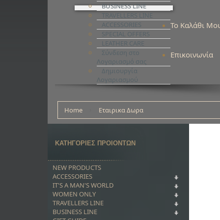
BUSINESS LINE
TRAVELLERS LINE
ACCESSORIES
Το Καλάθι Μο
SPECIAL OFFERS
LEATHER CARE
Σύνδεση στο
Επικοινωνία
Λογαριασμό σας
Δημιουργία
Λογαριασμού
Home
Εταιρικα Δωρα
ΚΑΤΗΓΟΡΙΕΣ ΠΡΟΙΟΝΤΩΝ
NEW PRODUCTS
ACCESSORIES
IT'S A MAN'S WORLD
WOMEN ONLY
TRAVELLERS LINE
BUSINESS LINE