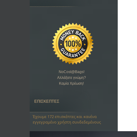
NoCost@Bags
!
Αλλάξατε γνώμη?
Καμία Χρέωση!
ΕΠΙΣΚΕΠΤΕΣ
Έχουμε 172 επισκέπτες και κανένα
εγγεγραμένο χρήστη συνδεδεμένους