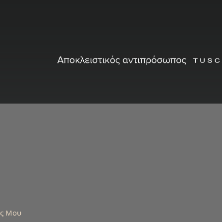
ός Μου