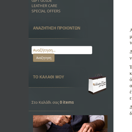
GIFT GUIDE
LEATHER CARE
SPECIAL OFFERS
ΑΝΑΖΗΤΗΣΗ ΠΡΟΙΟΝΤΩΝ
Α
μ
τ
Δ
ν
Έ
κ
ΤΟ ΚΑΛΑΘΙ ΜΟΥ
ό
α
έ
ε
Στο Καλάθι σας
0 items
Δ
δ