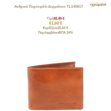
Ανδρικό Πορτοφόλι Δερμάτινο TL140817
Τιμή
82,40 €
61,80 €
Κερδίζετε
20,60 €
Περιλαμβάνει
ΦΠΑ 24%