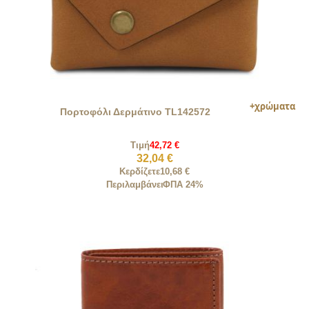
Πορτοφόλι Δερμάτινο TL142572
Τιμή
42,72 €
32,04 €
Κερδίζετε
10,68 €
Περιλαμβάνει
ΦΠΑ 24%