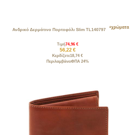
Ανδρικό Δερμάτινο Πορτοφόλι Slim TL140797
Τιμή
74,96 €
56,22 €
Κερδίζετε
18,74 €
Περιλαμβάνει
ΦΠΑ 24%