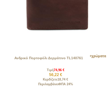
Ανδρικό Πορτοφόλι Δερμάτινο TL140761
Τιμή
74,96 €
56,22 €
Κερδίζετε
18,74 €
Περιλαμβάνει
ΦΠΑ 24%