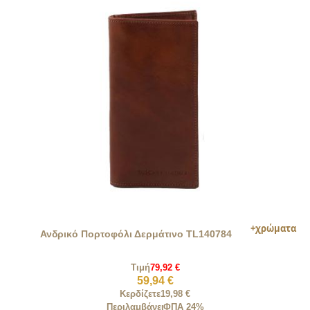
Ανδρικό Πορτοφόλι Δερμάτινο TL140784
Τιμή
79,92 €
59,94 €
Κερδίζετε
19,98 €
Περιλαμβάνει
ΦΠΑ 24%