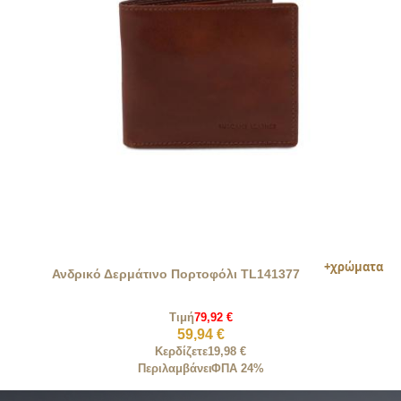
Ανδρικό Δερμάτινο Πορτοφόλι TL141377
Τιμή
79,92 €
59,94 €
Κερδίζετε
19,98 €
Περιλαμβάνει
ΦΠΑ 24%