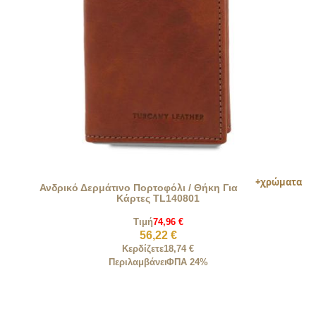
Ανδρικό Δερμάτινο Πορτοφόλι / Θήκη Για
Κάρτες TL140801
Τιμή
74,96 €
56,22 €
Κερδίζετε
18,74 €
Περιλαμβάνει
ΦΠΑ 24%