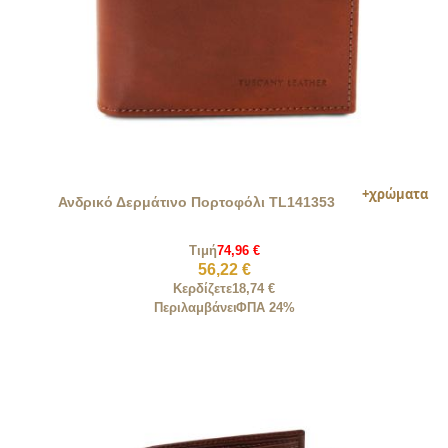
Ανδρικό Δερμάτινο Πορτοφόλι TL141353
Τιμή
74,96 €
56,22 €
Κερδίζετε
18,74 €
Περιλαμβάνει
ΦΠΑ 24%