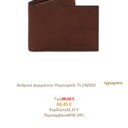
Ανδρικό Δερμάτινο Πορτοφόλι TL142552
Τιμή
88,60 €
66,45 €
Κερδίζετε
22,15 €
Περιλαμβάνει
ΦΠΑ 24%