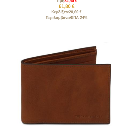
Τιμή
82,40 €
61,80 €
Κερδίζετε
20,60 €
Περιλαμβάνει
ΦΠΑ 24%