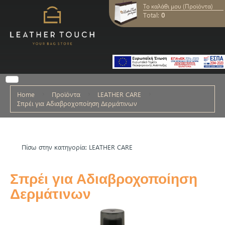
Το καλάθι μου (Προϊόντα)
Total:
0
Home
Προϊόντα
LEATHER CARE
Σπρέι για Αδιαβροχοποίηση Δερμάτινων
Πίσω στην κατηγορία: LEATHER CARE
Σπρέι για Αδιαβροχοποίηση
Δερμάτινων