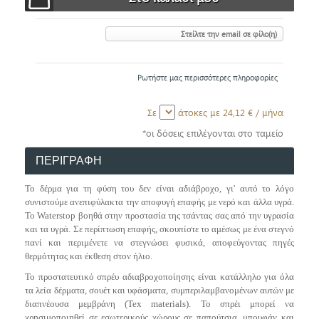
Στείλτε την email σε φίλο(η)
Ρωτήστε μας περισσότερες πληροφορίες
Σε
άτοκες με
24,12 €
/ μήνα
*οι δόσεις επιλέγονται στο ταμείο
ΠΕΡΙΓΡΑΦΗ
Το δέρμα για τη φύση του δεν είναι αδιάβροχο, γι' αυτό το λόγο
συνιστούμε ανεπιφύλακτα την αποφυγή επαφής με νερό και άλλα υγρά.
Το Waterstop βοηθά στην προστασία της τσάντας σας από την υγρασία
και τα υγρά.
Σε περίπτωση επαφής, σκουπίστε το αμέσως με ένα στεγνό
πανί και περιμένετε να στεγνώσει φυσικά, αποφεύγοντας πηγές
θερμότητας και έκθεση στον ήλιο.
To προστατευτικό σπρέυ αδιαβροχοποίησης είναι κατάλληλο για όλα
τα λεία δέρματα, σουέτ και υφάσματα, συμπεριλαμβανομένων αυτών με
διαπνέουσα μεμβράνη (Tex materials). Το σπρέι μπορεί να
χρησιμοποιηθεί σε εσωτερικούς χώρους σε παπούτσια, μπουφάν και