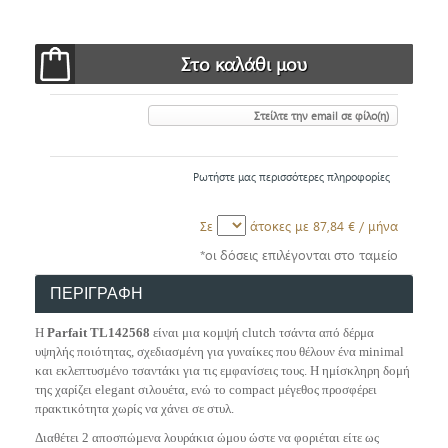
Στείλτε την email σε φίλο(η)
Ρωτήστε μας περισσότερες πληροφορίες
Σε
άτοκες με
87,84 €
/ μήνα
*οι δόσεις επιλέγονται στο ταμείο
ΠΕΡΙΓΡΑΦΗ
Η
Parfait TL142568
είναι μια κομψή clutch τσάντα από δέρμα
υψηλής ποιότητας, σχεδιασμένη για γυναίκες που θέλουν ένα minimal
και εκλεπτυσμένο τσαντάκι για τις εμφανίσεις τους. Η ημίσκληρη δομή
της χαρίζει elegant σιλουέτα, ενώ το compact μέγεθος προσφέρει
πρακτικότητα χωρίς να χάνει σε στυλ.
Διαθέτει 2 αποσπώμενα λουράκια ώμου ώστε να φοριέται είτε ως