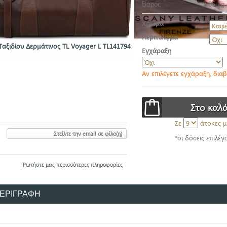
Βάρος
2.05 kg
Χρώμα
Περιτύλιγμα
Ταξιδίου Δερμάτινος TL Voyager L TL141794
Εγχάραξη
Αν επιλέγετε εγχάραξη, δια
Σε
άτοκες μ
Στείλτε την email σε φίλο(η)
*οι δόσεις επιλέγ
Ρωτήστε μας περισσότερες πληροφορίες
ΕΡΙΓΡΑΦΗ