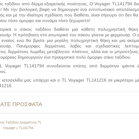
ς ταξιδίου από δέρμα εξαιρετικής ποιότητας, Ο Voyager TL141794 δι
! Με την βιολογική βαφή να δημιουργεί ένα εντυπωσιακό αποτέλεσμ
ης και με την ιδιαίτερη σχεδίαση που διαθέτει, είναι σίγουρο ότι δεν θ
δίου τόσο όμορφο και συνάμα τόσο ξεχωριστό!
τερικά ο σάκος ταξιδίου διαθέτει μια κάθετη πολυχρηστική θήκη
ουάρ. Η πρόσβαση στο εσωτερικό του σάκου γίνεται με φερμουάρ. Ο 
ι ενιαίος ενώ θα βρείτε μια μεγάλη πολυχρηστική θήκη και μια
ακόμ
μουάρ. Πανέμορφες δερμάτινες λαβές και σχεδιαστικές λεπτο
τες δερμάτινες λωρίδες μεταβλητού πλάτους, αλλά και οι μπρούτζινες 
ομέρειες δημιουργούν ένα πραγματικά πολύ όμορφο σάκο ταξιδίου.
L Voyager TL141794 συνοδεύεται επίσης από δερμάτινο ιμάντα 
ους.
 ιστοσελίδα μας υπάρχει και o TL Voyager TL141216 σε μικρότερο μέ
41216.
ΔΑΤΕ ΠΡΟΣΦΑΤΑ
κος Ταξιδίου Δερμάτινος TL
Voyager L TL141794