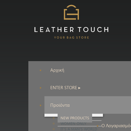
Αρχική
ENTER STORE ▸
Προϊόντα
NEW PRODUCTS
WOMEN ONLY
Ο Λογαριασμό
IT'S A MAN'S WORLD