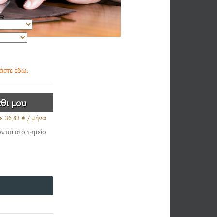
βάστε εδώ.
ε
36,83 €
/ μήνα
ονται στο ταμείο