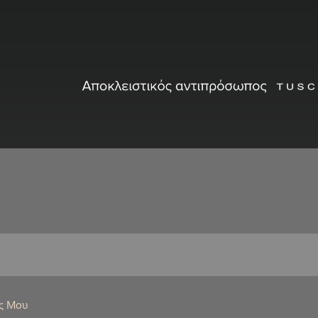
ς Μου