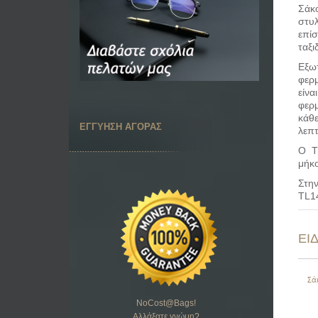
Σάκο
στυλ
επίσ
ταξι
Εξω
φερμ
είνα
φερ
κάθε
ΕΓΓΥΗΣΗ ΑΓΟΡΑΣ
λεπτ
Ο T
μήκ
Στην
TL1
ΕΙ
Σά
NoCost@Bags
!
Αλλάξατε γνώμη?