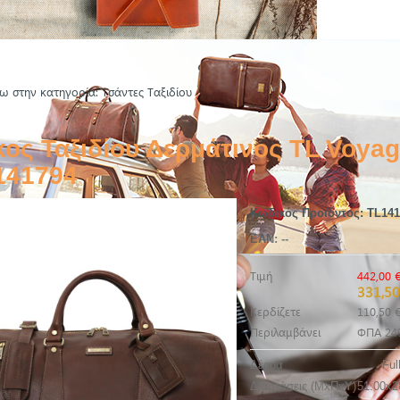
ω στην κατηγορία: Τσάντες Ταξιδίου
ος Ταξιδίου Δερμάτινος TL Voyag
141794
Κωδικός Προϊόντος:
TL141
EAN:
--
Τιμή
442,00 
331,50
Κερδίζετε
110,50 
Περιλαμβάνει
ΦΠΑ 24
Δέρμα
Ful
Διαστάσεις (ΜxΠxΥ)
51.00x2