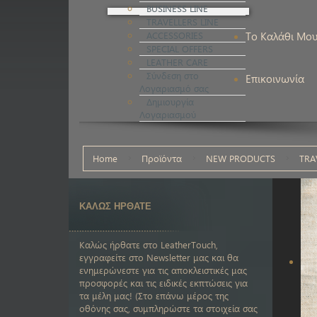
BUSINESS LINE
TRAVELLERS LINE
ACCESSORIES
Το Καλάθι Μο
SPECIAL OFFERS
LEATHER CARE
Σύνδεση στο
Επικοινωνία
Λογαριασμό σας
Δημιουργία
Λογαριασμού
Home
Προϊόντα
NEW PRODUCTS
TRA
ΚΑΛΩΣ ΗΡΘΑΤΕ
Καλώς ήρθατε στο LeatherTouch,
εγγραφείτε στο Newsletter μας και θα
ενημερώνεστε για τις αποκλειστικές μας
προσφορές και τις ειδικές εκπτώσεις για
τα μέλη μας! (Στο επάνω μέρος της
οθόνης σας, συμπληρώστε τα στοιχεία σας