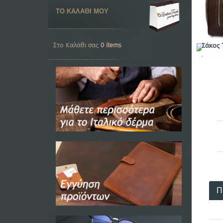
ΤΟ ΚΑΛΑΘΙ ΜΟΥ
Στο Καλάθι σας
0 items
Σάκος 
.
Π