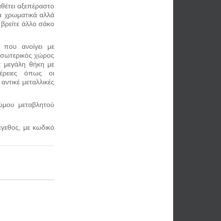
αθέτει αξεπέραστο
α χρωματικά αλλά
α βρείτε άλλο σάκο
 που ανοίγει με
εσωτερικός χώρος
α
μεγάλη θήκη με
μέρειες όπως οι
αντικέ μεταλλικές
ώμου μεταβλητού
γεθος, με κωδικό