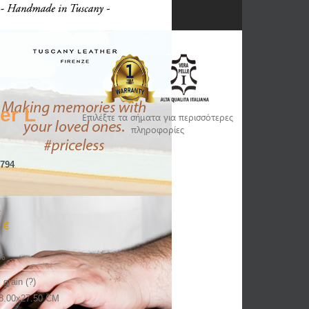
er L
Επιλέξτε τα σήματα για περισσότερες
πληροφορίες
794
€
 €
€
%
l grain (?)
8.00x27.50 CM