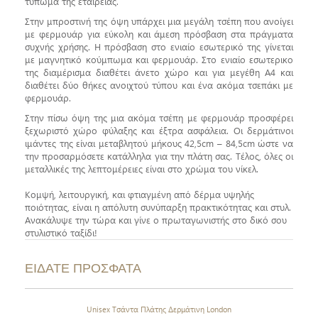
τύπωμα της εταιρείας.
Στην μπροστινή της όψη υπάρχει μια μεγάλη τσέπη που ανοίγει
με φερμουάρ για εύκολη και άμεση πρόσβαση στα πράγματα
συχνής χρήσης. Η πρόσβαση στο ενιαίο εσωτερικό της γίνεται
με μαγνητικό κούμπωμα και φερμουάρ. Στο ενιαίο εσωτερικο
της διαμέρισμα διαθέτει άνετο χώρο και για μεγέθη Α4 και
διαθέτει δύο θήκες ανοιχτού τύπου και ένα ακόμα τσεπάκι με
φερμουάρ.
Στην πίσω όψη της μια ακόμα τσέπη με φερμουάρ προσφέρει
ξεχωριστό χώρο φύλαξης και έξτρα ασφάλεια. Οι δερμάτινοι
ιμάντες της είναι μεταβλητού μήκους 42,5cm – 84,5cm ώστε να
την προσαρμόσετε κατάλληλα για την πλάτη σας. Τέλος, ό
λες οι
μεταλλικές της λεπτομέρειες είναι στο χρώμα του νίκελ.
Κομψή, λειτουργική, και φτιαγμένη από δέρμα υψηλής
ποιότητας, είναι η απόλυτη συνύπαρξη πρακτικότητας και στυλ.
Ανακάλυψε την τώρα και γίνε ο πρωταγωνιστής στο δικό σου
στυλιστικό ταξίδι!
ΕΙΔΑΤΕ ΠΡΟΣΦΑΤΑ
Unisex Τσάντα Πλάτης Δερμάτινη London