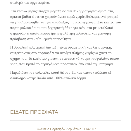
σταθερό και οργανωμένο.
Στο επάνω μέρος υπάρχει μεγάλη ενιαία θήκη για χαρτονομίσματα,
αρκετά βαθιά ώστε να χωρούν άνετα ευρώ χωρίς δίπλωμα, ενώ μπορεί
να χρησιμοποιηθεί και για αποδείξεις ή μικρά έγγραφα. Στο κέντρο του
πορτοφολιού βρίσκεται ξεχωριστή θήκη για κέρματα με μεταλλικό
φερμουάρ, η οποία προσφέρει μεγαλύτερη ασφάλεια και γρήγορη
πρόσβαση στα καθημερινά απαραίτητα.
Η συνολική εσωτερική διάταξη είναι συμμετρική και λειτουργική,
επιτρέποντας στο πορτοφόλι να ανοίγει πλήρως χωρίς να χάνει το
σχήμα του. Το κλείσιμο γίνεται με ανθεκτικό κουμπί ασφαλείας τύπου
snap, που κρατά το περιεχόμενο προστατευμένο κατά τη μεταφορά.
Παραδίδεται σε πολυτελές κουτί δώρου TL και κατασκευάζεται εξ
ολοκλήρου στην Ιταλία από 100% ιταλικό δέρμα
ΕΙΔΑΤΕ ΠΡΟΣΦΑΤΑ
Γυναικείο Πορτοφόλι Δερμάτινο TL142607